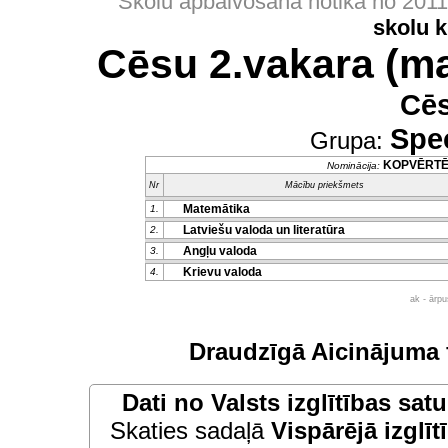
Skolu apbalvošana notika no 201
skolu 
Cēsu 2.vakara (ma
Cē
Spec
Grupa:
KOPVĒRT
Nominācija:
Nr
Mācību priekšmets
Matemātika
1.
Latviešu valoda un literatūra
2.
Angļu valoda
3.
Krievu valoda
4.
ak - ārp
Draudzīgā Aicinājuma 
Dati no
Valsts izglītības sat
Skaties sadaļā
Vispārējā izglīt