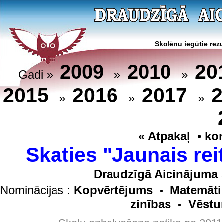
Skolēnu iegūtie rezu
20
2009
2010
Gadi »
»
»
2015
2016
2017
»
»
»
« Atpakaļ
•
ko
Skaties "Jaunais rei
Draudzīgā Aicinājuma 
Nominācijas :
Kopvērtējums
Matemāti
•
zinības
Vēstu
•