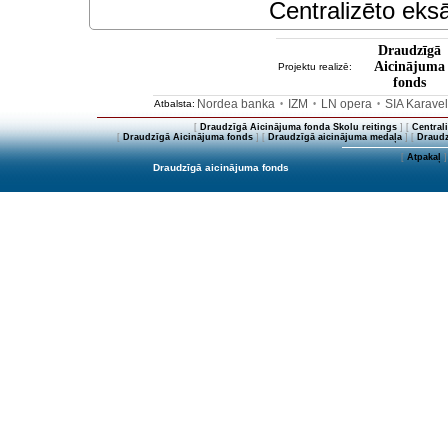
Centralizēto eksā
Draudzīgā
Aicinājuma
Projektu realizē:
fonds
Nordea banka
IZM
LN opera
SIA Karave
Atbalsta:
•
•
•
[
Draudzīgā Aicinājuma fonda Skolu reitings
] [
Central
[
Draudzīgā Aicinājuma fonds
] [
Draudzīgā aicinājuma medaļa
] [
Draudz
[
Atpakaļ
]
Draudzīgā aicinājuma fonds