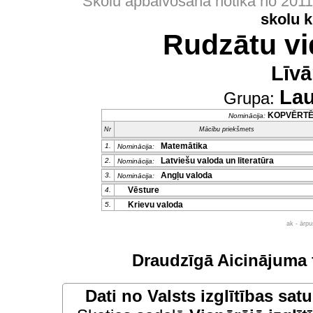
Skolu apbalvošana notika no 201
skolu 
Rudzātu vi
Līv
Lau
Grupa:
KOPVĒRT
Nominācija:
Nr
Mācību priekšmets
Matemātika
1.
Nominācija:
Latviešu valoda un literatūra
2.
Nominācija:
Angļu valoda
3.
Nominācija:
Vēsture
4.
Krievu valoda
5.
ak - ārp
Draudzīgā Aicinājuma 
Dati no
Valsts izglītības sat