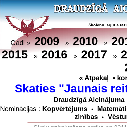
Skolēnu iegūtie rezu
20
2009
2010
Gadi »
»
»
2015
2016
2017
»
»
»
« Atpakaļ
•
ko
Skaties "Jaunais rei
Draudzīgā Aicinājuma 
Nominācijas :
Kopvērtējums
Matemāti
•
zinības
Vēstu
•