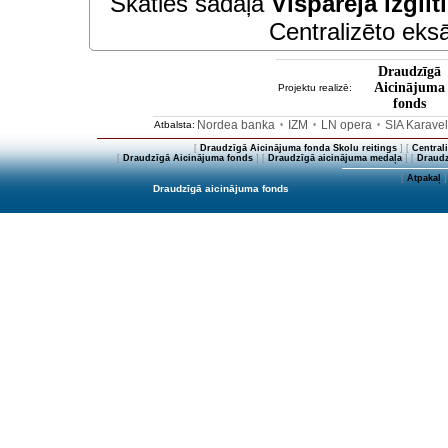
Skaties sadaļā
Vispārējā izglīt
Centralizēto eksā
Draudzīgā
Aicinājuma
Projektu realizē:
fonds
Nordea banka
IZM
LN opera
SIA Karave
Atbalsta:
•
•
•
[
Draudzīgā Aicinājuma fonda Skolu reitings
] [
Central
[
Draudzīgā Aicinājuma fonds
] [
Draudzīgā aicinājuma medaļa
] [
Draudz
[
Atpakaļ
]
Draudzīgā aicinājuma fonds