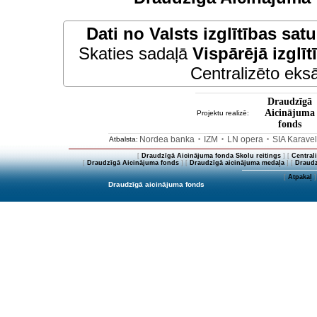
Dati no
Valsts izglītības sat
Skaties sadaļā
Vispārējā izglīt
Centralizēto eksā
Draudzīgā
Aicinājuma
Projektu realizē:
fonds
Nordea banka
IZM
LN opera
SIA Karave
Atbalsta:
•
•
•
[
Draudzīgā Aicinājuma fonda Skolu reitings
] [
Central
[
Draudzīgā Aicinājuma fonds
] [
Draudzīgā aicinājuma medaļa
] [
Draudz
[
Atpakaļ
]
Draudzīgā aicinājuma fonds