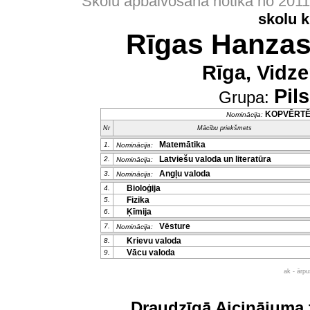
Skolu apbalvošana notika no 201
skolu 
Rīgas Hanzas
Rīga, Vidze
Pil
Grupa:
KOPVĒRT
Nominācija:
Nr
Mācību priekšmets
Matemātika
1.
Nominācija:
Latviešu valoda un literatūra
2.
Nominācija:
Angļu valoda
3.
Nominācija:
Bioloģija
4.
Fizika
5.
Ķīmija
6.
Vēsture
7.
Nominācija:
Krievu valoda
8.
Vācu valoda
9.
ak - ārp
Draudzīgā Aicinājuma 