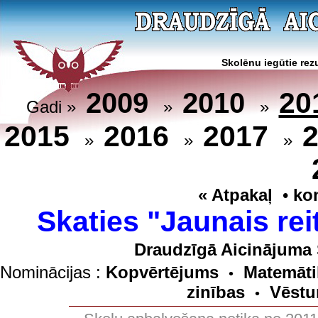
Skolēnu iegūtie rezu
20
2009
2010
Gadi »
»
»
2015
2016
2017
»
»
»
« Atpakaļ
•
ko
Skaties "Jaunais rei
Draudzīgā Aicinājuma 
Nominācijas :
Kopvērtējums
Matemāti
•
zinības
Vēstu
•