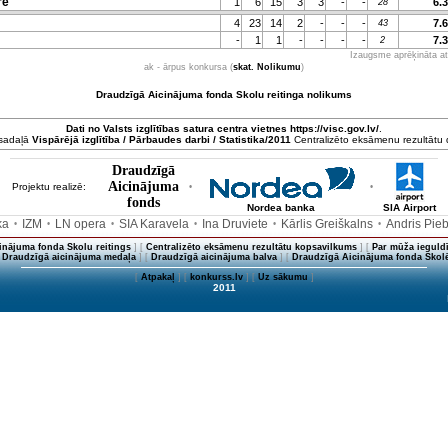
re
1
6
15
3
3
-
-
6.
28
4
23
14
2
-
-
-
7.
43
-
1
1
-
-
-
-
7.
2
Izaugsme aprēķināta att
ak - ārpus konkursa (
skat. Nolikumu
)
Draudzīgā Aicinājuma fonda Skolu reitinga nolikums
Dati no
Valsts izglītības satura centra
vietnes https://visc.gov.lv/
.
 sadaļā
Vispārējā izglītība / Pārbaudes darbi / Statistika/2011
Centralizēto eksāmenu rezultātu da
Draudzīgā
Aicinājuma
Projektu realizē:
•
•
fonds
Nordea banka
SIA Airport
ka
IZM
LN opera
SIA Karavela
Ina Druviete
Kārlis Greiškalns
Andris Pie
•
•
•
•
•
•
inājuma fonda Skolu reitings
] [
Centralizēto eksāmenu rezultātu kopsavilkums
] [
Par mūža ieguldī
[
Draudzīgā aicinājuma medaļa
] [
Draudzīgā aicinājuma balva
] [
Draudzīgā Aicinājuma fonda Skolē
[
Atpakaļ
] [
konkurss.lv
] [
Uz sākumu
]
2011