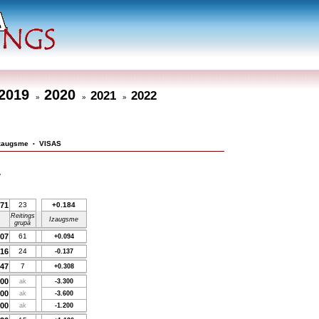
2019
2020
2021
2022
»
»
»
zaugsme
VISAS
•
1
971
23
+0.184
Reitings
Izaugsme
grupā
107
61
+0.094
816
24
-0.137
047
7
+0.308
700
ak
-3.300
800
ak
-3.600
600
ak
-1.200