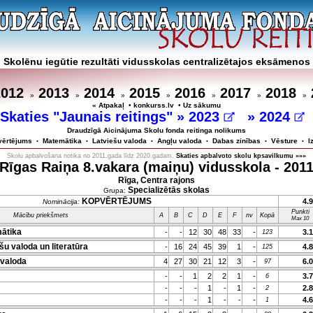
Skolēnu iegūtie rezultāti vidusskolas centralizētajos eksāmenos
2012
2013
2014
2015
2016
2017
2018
»
»
»
»
»
»
»
« Atpakaļ
•
konkurss.lv
•
Uz sākumu
Skaties "Jaunais reitings" »
2023
»
2024
Draudzīgā Aicinājuma Skolu fonda reitinga nolikums
vērtējums
Matemātika
Latviešu valoda
Angļu valoda
Dabas zinības
Vēsture
I
•
•
•
•
•
•
Skolu apbalvošana notika no 2011.gada līdz 2020.gadam.
Skaties apbalvoto skolu kpsavilkumu »»»
Rīgas Raiņa 8.vakara (maiņu) vidusskola - 201
Rīga, Centra rajons
Specializētās skolas
Grupa:
KOPVĒRTĒJUMS
4.
Nominācija:
Punkti
Mācību priekšmets
A
B
C
D
E
F
nv
Kopā
Max 10
ātika
-
-
12
30
48
33
-
3.
123
u valoda un literatūra
-
16
24
45
39
1
-
4.
125
valoda
4
27
30
21
12
3
-
6.
97
-
-
1
2
2
1
-
3.
6
-
-
-
1
-
1
-
2.
2
-
-
-
1
-
-
-
4.
1