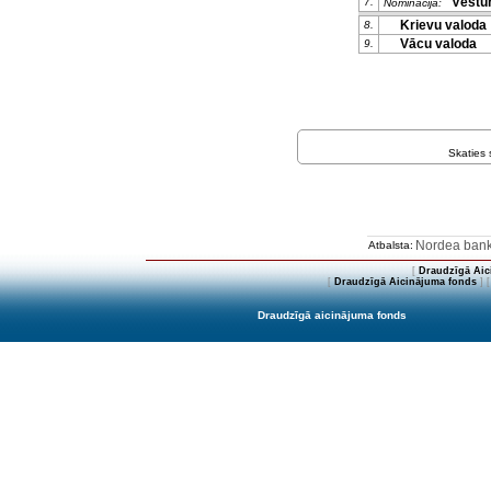
Vēstu
7.
Nominācija:
Krievu valoda
8.
Vācu valoda
9.
Skaties
Nordea ban
Atbalsta:
[
Draudzīgā Aic
[
Draudzīgā Aicinājuma fonds
] 
Draudzīgā aicinājuma fonds