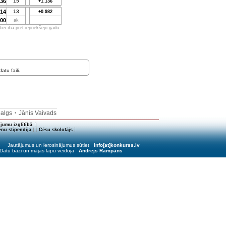
336
15
+1.136
614
13
+0.982
300
ak
iecībā pret iepriekšējo gadu.
tu faili.
balgs
Jānis Vaivads
•
jumu izglītībā
]
nu stipendija
] [
Cēsu skolotājs
]
Jautājumus un ierosinājumus sūtiet
info[at]konkurss.lv
Datu bāzi un mājas lapu veidoja
Andrejs Rampāns