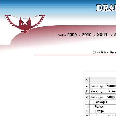
2011
2009
2010
Gadi »
»
»
»
Nominācijas :
Kop
Nr
Matem
1.
Nominācija:
Latvieš
2.
Nominācija:
Angļu 
3.
Nominācija:
Bioloģija
4.
Fizika
5.
Ķīmija
6.