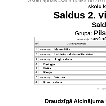
Skolu apbalvošana notika no 201
skolu 
Saldus 2. v
Sal
Pil
Grupa:
KOPVĒRT
Nominācija:
Nr
Mācību priekšmets
Matemātika
1.
Nominācija:
Latviešu valoda un literatūra
2.
Nominācija:
Angļu valoda
3.
Nominācija:
Bioloģija
4.
Fizika
5.
Ķīmija
6.
Vēsture
7.
Nominācija:
Krievu valoda
8.
ak - ārp
Draudzīgā Aicinājuma 