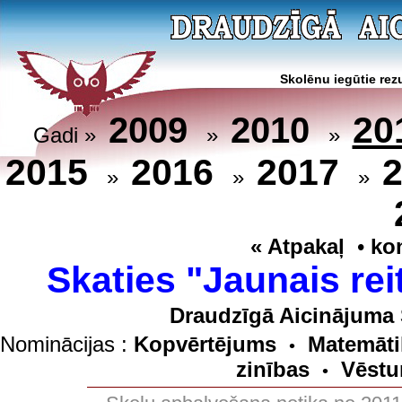
Skolēnu iegūtie rezu
20
2009
2010
Gadi »
»
»
2015
2016
2017
»
»
»
« Atpakaļ
•
ko
Skaties "Jaunais rei
Draudzīgā Aicinājuma 
Nominācijas :
Kopvērtējums
Matemāti
•
zinības
Vēstu
•