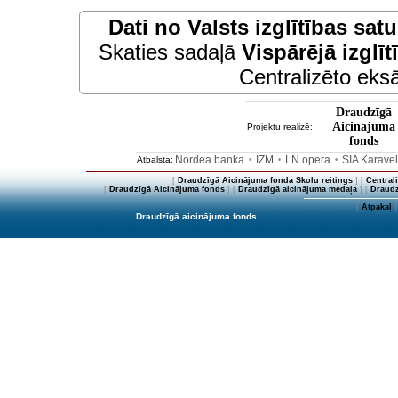
Dati no
Valsts izglītības sat
Skaties sadaļā
Vispārējā izglīt
Centralizēto eksā
Draudzīgā
Aicinājuma
Projektu realizē:
fonds
Nordea banka
IZM
LN opera
SIA Karave
Atbalsta:
•
•
•
[
Draudzīgā Aicinājuma fonda Skolu reitings
] [
Central
[
Draudzīgā Aicinājuma fonds
] [
Draudzīgā aicinājuma medaļa
] [
Draudz
[
Atpakaļ
]
Draudzīgā aicinājuma fonds