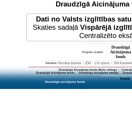
Draudzīgā Aicinājuma 
Dati no
Valsts izglītības sat
Skaties sadaļā
Vispārējā izglīt
Centralizēto eksā
Draudzīgā
Aicinājuma
Projektu realizē:
fonds
Nordea banka
IZM
LN opera
SIA Karave
Atbalsta:
•
•
•
[
Draudzīgā Aicinājuma fonda Skolu reitings
] [
Central
[
Draudzīgā Aicinājuma fonds
] [
Draudzīgā aicinājuma medaļa
] [
Draudz
[
Atpakaļ
]
Draudzīgā aicinājuma fonds