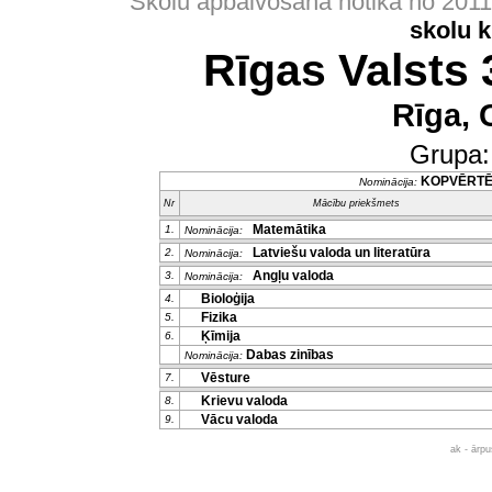
Skolu apbalvošana notika no 201
skolu 
Rīgas Valsts 
Rīga, 
Grupa
KOPVĒRT
Nominācija:
Nr
Mācību priekšmets
Matemātika
1.
Nominācija:
Latviešu valoda un literatūra
2.
Nominācija:
Angļu valoda
3.
Nominācija:
Bioloģija
4.
Fizika
5.
Ķīmija
6.
Dabas zinības
Nominācija:
Vēsture
7.
Krievu valoda
8.
Vācu valoda
9.
ak - ārp