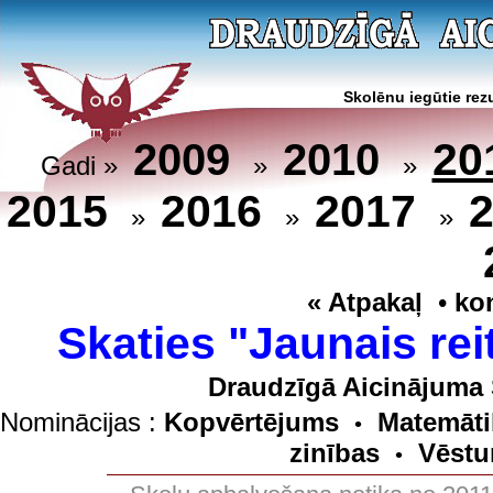
Skolēnu iegūtie rezu
20
2009
2010
Gadi »
»
»
2015
2016
2017
»
»
»
« Atpakaļ
•
ko
Skaties "Jaunais rei
Draudzīgā Aicinājuma 
Nominācijas :
Kopvērtējums
Matemāti
•
zinības
Vēstu
•