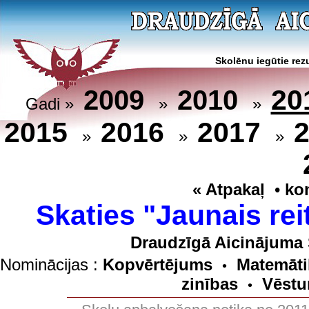
Skolēnu iegūtie rezu
20
2009
2010
Gadi »
»
»
2015
2016
2017
»
»
»
« Atpakaļ
•
ko
Skaties "Jaunais rei
Draudzīgā Aicinājuma 
Nominācijas :
Kopvērtējums
Matemāti
•
zinības
Vēstu
•