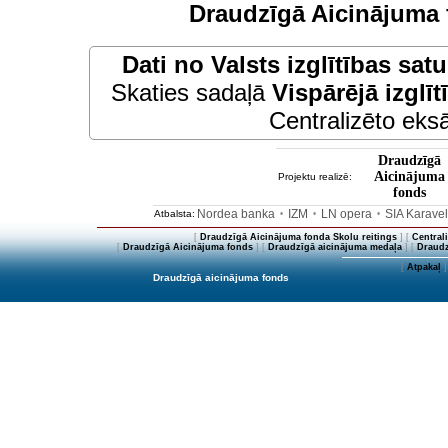
Draudzīgā Aicinājuma 
Dati no
Valsts izglītības sat
Skaties sadaļā
Vispārējā izglīt
Centralizēto eksā
Draudzīgā
Aicinājuma
Projektu realizē:
fonds
Nordea banka
IZM
LN opera
SIA Karave
Atbalsta:
•
•
•
[
Draudzīgā Aicinājuma fonda Skolu reitings
] [
Central
[
Draudzīgā Aicinājuma fonds
] [
Draudzīgā aicinājuma medaļa
] [
Draudz
[
Atpakaļ
]
Draudzīgā aicinājuma fonds