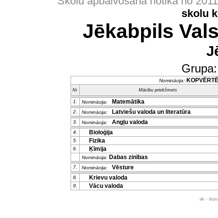
Skolu apbalvošana notika no 201
skolu 
Jēkabpils Vals
J
Grupa
KOPVĒRT
Nominācija:
Nr
Mācību priekšmets
Matemātika
1.
Nominācija:
Latviešu valoda un literatūra
2.
Nominācija:
Angļu valoda
3.
Nominācija:
Bioloģija
4.
Fizika
5.
Ķīmija
6.
Dabas zinības
Nominācija:
Vēsture
7.
Nominācija:
Krievu valoda
8.
Vācu valoda
9.
ak - ārp