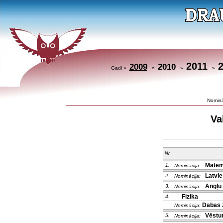
2011
2009
2010
Gadi »
»
»
»
Nominā
Va
Nr
Matem
1.
Nominācija:
Latvieš
2.
Nominācija:
Angļu 
3.
Nominācija:
Fizika
4.
Dabas 
Nominācija:
Vēstu
5.
Nominācija: