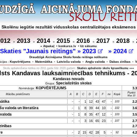
Skolēnu iegūtie rezultāti vidusskolas centralizētajos eksāmenos
2012
2013
2014
2015
2016
2017
2018
»
»
»
»
»
»
»
« Atpakaļ
•
konkurss.lv
•
Uz sākumu
Skaties "Jaunais reitings" »
2023
»
2024
Draudzīgā Aicinājuma Skolu fonda reitinga nolikums
cijas :
Kopvērtējums
Matemātika
Latviešu valoda
Angļu valoda
Dabas zinības
V
•
•
•
•
•
Skolu apbalvošana notika no 2011.gada līdz 2020.gadam.
Skaties apbalvoto skolu kpsavilkumu »»»
lsts Kandavas lauksaimniecības tehnikums - 2
Kandavas novads
Specializētās skolas
Grupa:
KOPVĒRTĒJUMS
3.
Nominācija:
Punkti
Mācību priekšmets
A
B
C
D
E
F
nv
Kopā
Max 10
ātika
-
-
1
12
43
47
-
2.
103
u valoda un literatūra
-
1
8
39
44
10
-
3.
102
valoda
-
1
8
35
47
12
-
3.
103
-
-
3
16
65
23
-
2.
107
zinības
2.
re
-
2
15
42
28
5
-
4.
92