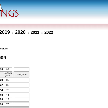
2019
2020
2021
2022
»
»
»
ēsture
009
325
97
Reitings
Izaugsme
grupā
223
88
647
80
534
73
783
14
783
17
228
70