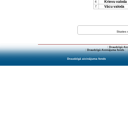
Krievu valoda
6.
Vācu valoda
7.
Skaties
[
Draudzīgā Aic
[
Draudzīgā Aicinājuma fonds
] 
Draudzīgā aicinājuma fonds