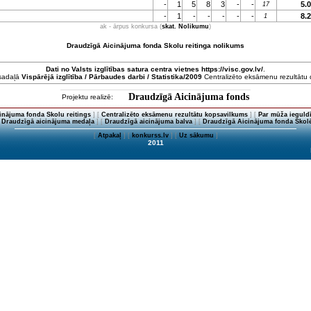
-
1
5
8
3
-
-
5.
17
-
1
-
-
-
-
-
8.
1
ak - ārpus konkursa (
skat. Nolikumu
)
Draudzīgā Aicinājuma fonda Skolu reitinga nolikums
Dati no
Valsts izglītības satura centra
vietnes https://visc.gov.lv/
.
 sadaļā
Vispārējā izglītība / Pārbaudes darbi / Statistika/2009
Centralizēto eksāmenu rezultātu da
Draudzīgā Aicinājuma fonds
Projektu realizē:
inājuma fonda Skolu reitings
] [
Centralizēto eksāmenu rezultātu kopsavilkums
] [
Par mūža ieguldī
[
Draudzīgā aicinājuma medaļa
] [
Draudzīgā aicinājuma balva
] [
Draudzīgā Aicinājuma fonda Skolē
[
Atpakaļ
] [
konkurss.lv
] [
Uz sākumu
]
2011