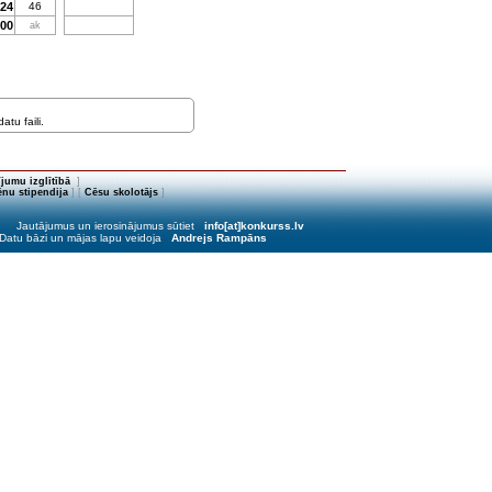
024
46
200
ak
tu faili.
jumu izglītībā
]
nu stipendija
] [
Cēsu skolotājs
]
Jautājumus un ierosinājumus sūtiet
info[at]konkurss.lv
Datu bāzi un mājas lapu veidoja
Andrejs Rampāns