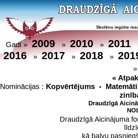
Skolēnu iegūtie rezu
2009
2010
2011
Gadi »
»
»
2016
2017
2018
201
»
»
»
« Atpak
Nominācijas :
Kopvērtējums
Matemāti
•
zinīb
Draudzīgā Aicinā
NOL
Draudzīgā Aicinājuma fon
līdz
kā balvu pasnieg