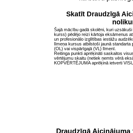
Skatīt Draudzīgā Aic
nolik
Šajā mācību gadā skolēni, kuri uzsākuši 
kurss) pēdējo reizi kārtoja eksāmenus atb
un profesionālo izglītības iestāžu audzē
līmeņa kursus atbilstoši jaunā standarta
(OL) vai vispārīgajā (VL) līmenī.
Reitinga punkti aprēķināti saskaitos vis
vērtējumu skaitu (netiek ņemts vērā eks
KOPVĒRTĒJUMA aprēķinā ietverti VISU v
Draudzīgā Aicinājuma 