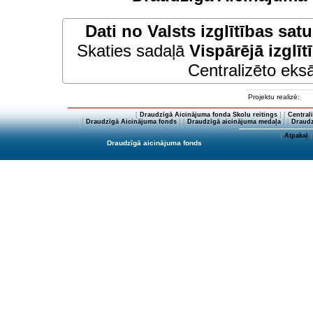
Dati no
Valsts izglītības sat
Skaties sadaļā
Vispārējā izglīt
Centralizēto eksā
Projektu realizē:
[
Draudzīgā Aicinājuma fonda Skolu reitings
] [
Central
[
Draudzīgā Aicinājuma fonds
] [
Draudzīgā aicinājuma medaļa
] [
Draudz
[
Atpakaļ
]
Draudzīgā aicinājuma fonds