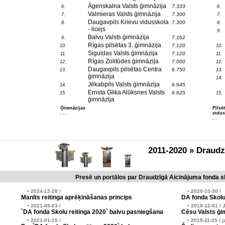
Āgenskalna Valsts ģimnāzija
7.333
6.
6.
Valmieras Valsts ģimnāzija
7.300
7.
7.
Daugavpils Krievu vidusskola
7.300
8.
8.
- licejs
9.
Balvu Valsts ģimnāzija
7.162
9.
Rīgas pilsētas 3. ģimnāzija
7.120
10.
10.
Siguldas Valsts ģimnāzija
7.120
11.
11.
Rīgas Zolitūdes ģimnāzija
7.000
12.
12.
Daugavpils pilsētas Centra
6.750
13.
13.
ģimnāzija
14.
Jēkabpils Valsts ģimnāzija
6.645
14.
Ernsta Glika Alūksnes Valsts
6.625
15.
15.
ģimnāzija
Ģimnāzijas
Pilsē
. . .
vidus
. .
2011-2020 » Draud
Presē un portālos par Draudzīgā Aicinājuma fonda sk
• 2024-12-28 /
• 2020-10-30 /
Manīts reitinga aprēķināšanas princips
DA fonda Skolu
• 2021-05-03 /
• 2019-12-01 / 
`DA fonda Skolu reitinga 2020` balvu pasniegšana
Cēsu Valsts ģim
• 2021-01-15 /
• 2019-11-25 / j