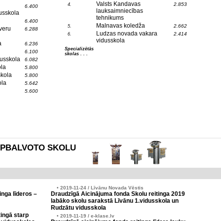
Valsts Kandavas
2.853
4.
6.400
lauksaimniecības
usskola
tehnikums
6.400
Malnavas koledža
2.662
5.
veru
6.288
Ludzas novada vakara
2.414
6.
vidusskola
a
6.236
Specializētās
6.100
skolas . . .
usskola
6.082
la
5.800
skola
5.800
ola
5.642
5.600
es APBALVOTO SKOLU
• 2019-11-24 / Līvānu Novada Vēstis
inga līderos –
Draudzīgā Aicinājuma fonda Skolu reitinga 2019
labāko skolu sarakstā Līvānu 1.vidusskola un
Rudzātu vidusskola
ingā starp
• 2019-11-19 / e-klase.lv