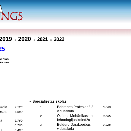
2019
2020
2021
2022
»
»
»
25
skolas
ēsture
•
Specializētās skolas
skola
Bebrenes Profesionālā
7.120
5.600
1.
vidusskola
eses
7.000
Olaines Mehānikas un
3.555
2.
tehnoloģijas koledža
la
6.760
Bulduru Dārzkopības
a
3.226
3.
6.700
vidusskola
a
6.400