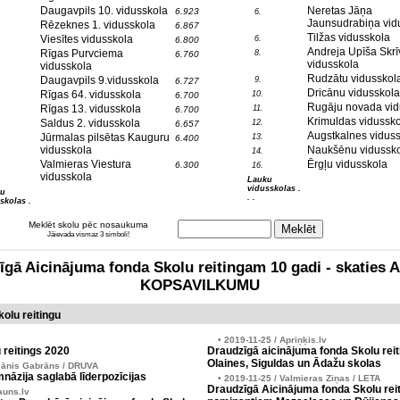
Daugavpils 10. vidusskola
Neretas Jāņa
6.923
6.
Jaunsudrabiņa vid
Rēzeknes 1. vidusskola
6.867
Tilžas vidusskola
Viesītes vidusskola
6.
6.800
Andreja Upīša Skrī
Rīgas Purvciema
8.
6.760
vidusskola
vidusskola
Rudzātu vidusskol
Daugavpils 9.vidusskola
9.
6.727
Dricānu vidusskola
Rīgas 64. vidusskola
10.
6.700
Rugāju novada vid
Rīgas 13. vidusskola
11.
6.700
Krimuldas vidussko
Saldus 2. vidusskola
12.
6.657
Augstkalnes vidus
Jūrmalas pilsētas Kauguru
13.
6.400
vidusskola
Naukšēnu vidussk
14.
Valmieras Viestura
Ērgļu vidusskola
6.300
16.
vidusskola
Lauku
vidusskolas .
tu
. .
skolas .
Meklēt skolu pēc nosaukuma
Jāievada vismaz 3 simboli!
zīgā Aicinājuma fonda Skolu reitingam 10 gadi - skati
KOPSAVILKUMU
olu reitingu
• 2019-11-25 / Apriņķis.lv
 reitings 2020
Draudzīgā aicinājuma fonda Skolu reit
Olaines, Siguldas un Ādažu skolas
Jānis Gabrāns / DRUVA
nāzija saglabā līderpozīcijas
• 2019-11-25 / Valmieras Ziņas / LETA
Draudzīgā Aicinājuma fonda Skolu reit
auns.lv