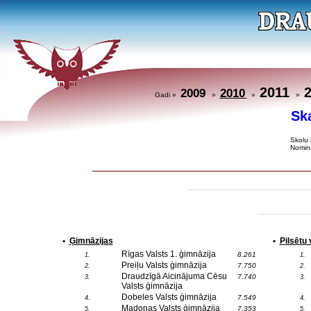
2011
2009
2010
Gadi »
»
»
»
Sk
Skolu 
Nominā
•
Ģimnāzijas
•
Pilsētu
Rīgas Valsts 1. ģimnāzija
8.261
1.
1.
Preiļu Valsts ģimnāzija
7.750
2.
2.
Draudzīgā Aicinājuma Cēsu
7.740
3.
3.
Valsts ģimnāzija
Dobeles Valsts ģimnāzija
7.549
4.
4.
Madonas Valsts ģimnāzija
7.353
5.
5.