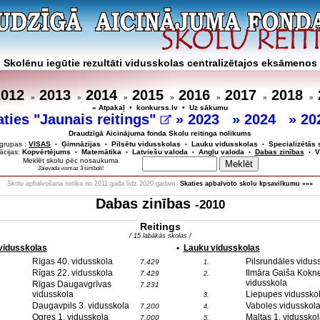
Skolēnu iegūtie rezultāti vidusskolas centralizētajos eksāmenos
2012
2013
2014
2015
2016
2017
2018
»
»
»
»
»
»
»
« Atpakaļ
•
konkurss.lv
•
Uz sākumu
aties "Jaunais reitings"
»
2023
»
2024
»
20
Draudzīgā Aicinājuma fonda Skolu reitinga nolikums
grupas :
VISAS
Ģimnāzijas
Pilsētu vidusskolas
Lauku vidusskolas
Specializētās 
•
•
•
•
cijas:
Kopvērtējums
Matemātika
Latviešu valoda
Angļu valoda
Dabas zinības
V
•
•
•
•
•
Meklēt skolu pēc nosaukuma
Jāievada vismaz 3 simboli!
Skolu apbalvošana notika no 2011.gada līdz 2020.gadam.
Skaties apbalvoto skolu kpsavilkumu »»»
Dabas zinības
-2010
Reitings
/ 15 labākās skolas /
 vidusskolas
•
Lauku vidusskolas
Rīgas 40. vidusskola
Pilsrundāles vidus
7.429
1.
Rīgas 22. vidusskola
Ilmāra Gaiša Kokn
7.429
2.
vidusskola
Rīgas Daugavgrīvas
7.231
vidusskola
Liepupes vidussko
3.
Daugavpils 3. vidusskola
Vaboles vidusskol
7.200
4.
Ogres 1. vidusskola
Maltas 1. vidusskol
7.000
5.