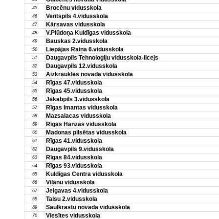
Brocēnu vidusskola
45
Ventspils 4.vidusskola
46
Kārsavas vidusskola
47
V.Plūdoņa Kuldīgas vidusskola
48
Bauskas 2.vidusskola
49
Liepājas Raiņa 6.vidusskola
50
Daugavpils Tehnoloģiju vidusskola-licejs
51
Daugavpils 12.vidusskola
52
Aizkraukles novada vidusskola
53
Rīgas 47.vidusskola
54
Rīgas 45.vidusskola
55
Jēkabpils 3.vidusskola
56
Rīgas Imantas vidusskola
57
Mazsalacas vidusskola
58
Rīgas Hanzas vidusskola
59
Madonas pilsētas vidusskola
60
Rīgas 41.vidusskola
61
Daugavpils 9.vidusskola
62
Rīgas 84.vidusskola
63
Rīgas 93.vidusskola
64
Kuldīgas Centra vidusskola
65
Viļānu vidusskola
66
Jelgavas 4.vidusskola
67
Talsu 2.vidusskola
68
Saulkrastu novada vidusskola
69
Viesītes vidusskola
70