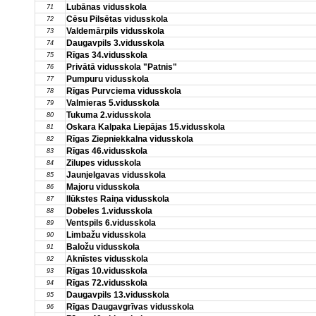
Lubānas vidusskola
71
Cēsu Pilsētas vidusskola
72
Valdemārpils vidusskola
73
Daugavpils 3.vidusskola
74
Rīgas 34.vidusskola
75
Privātā vidusskola "Patnis"
76
Pumpuru vidusskola
77
Rīgas Purvciema vidusskola
78
Valmieras 5.vidusskola
79
Tukuma 2.vidusskola
80
Oskara Kalpaka Liepājas 15.vidusskola
81
Rīgas Ziepniekkalna vidusskola
82
Rīgas 46.vidusskola
83
Zilupes vidusskola
84
Jaunjelgavas vidusskola
85
Majoru vidusskola
86
Ilūkstes Raiņa vidusskola
87
Dobeles 1.vidusskola
88
Ventspils 6.vidusskola
89
Limbažu vidusskola
90
Baložu vidusskola
91
Aknīstes vidusskola
92
Rīgas 10.vidusskola
93
Rīgas 72.vidusskola
94
Daugavpils 13.vidusskola
95
Rīgas Daugavgrīvas vidusskola
96