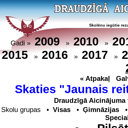
Skolēnu iegūtie rezu
20
2009
2010
Gadi »
»
»
2015
2016
2017
»
»
»
« Atpakaļ
Gal
Skaties "Jaunais rei
Draudzīgā Aicinājuma 
Skolu grupas •
Visas
•
Ģimnāzijas
Specia