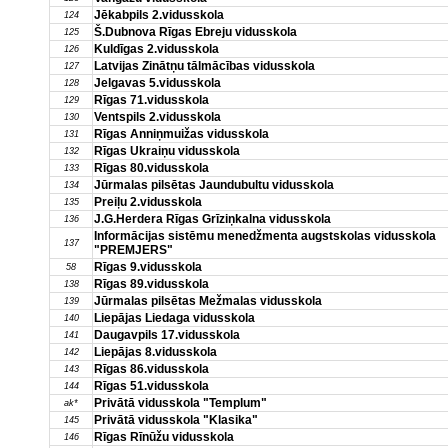
Jēkabpils 2.vidusskola
124
Š.Dubnova Rīgas Ebreju vidusskola
125
Kuldīgas 2.vidusskola
126
Latvijas Zinātņu tālmācības vidusskola
127
Jelgavas 5.vidusskola
128
Rīgas 71.vidusskola
129
Ventspils 2.vidusskola
130
Rīgas Anniņmuižas vidusskola
131
Rīgas Ukraiņu vidusskola
132
Rīgas 80.vidusskola
133
Jūrmalas pilsētas Jaundubultu vidusskola
134
Preiļu 2.vidusskola
135
J.G.Herdera Rīgas Grīziņkalna vidusskola
136
Informācijas sistēmu menedžmenta augstskolas vidusskola
137
"PREMJERS"
Rīgas 9.vidusskola
58
Rīgas 89.vidusskola
138
Jūrmalas pilsētas Mežmalas vidusskola
139
Liepājas Liedaga vidusskola
140
Daugavpils 17.vidusskola
141
Liepājas 8.vidusskola
142
Rīgas 86.vidusskola
143
Rīgas 51.vidusskola
144
Privātā vidusskola "Templum"
ak*
Privātā vidusskola "Klasika"
145
Rīgas Rīnūžu vidusskola
146