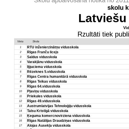
Skolu apbalvošana notika no 201
skolu 
Latviešu
Vi
Rzultāti tiek pub
Vieta
Skola
RTU inženierzinātņu vidusskola
1
Rīgas Franču licejs
2
Saldus vidusskola
3
Varakļānu vidusskola
4
Iļģuciema vidusskola
5
Rēzeknes 5.vidusskola
6
Rīgas Centra humanitārā vidusskola
7
Rīgas Teikas vidusskola
8
Rīgas 64.vidusskola
9
Pļaviņu vidusskola
10
Priekules vidusskola
11
Rīgas 49.vidusskola
12
Austrumlatvijas Tehnoloģiju vidusskola
13
Talsu Kristīgā vidusskola
14
Ķeguma komercnovirziena vidusskola
15
Rīgas Natālijas Draudziņas vidusskola
16
Alojas Ausekļa vidusskola
17