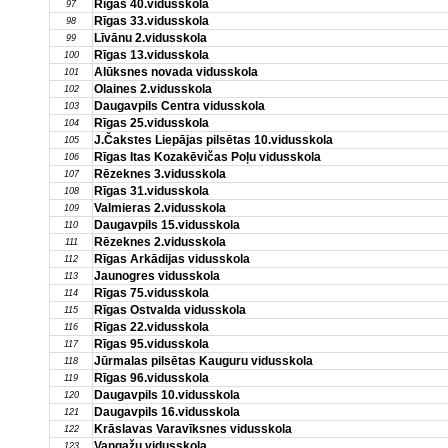
Rīgas 40.vidusskola
97
Rīgas 33.vidusskola
98
Līvānu 2.vidusskola
99
Rīgas 13.vidusskola
100
Alūksnes novada vidusskola
101
Olaines 2.vidusskola
102
Daugavpils Centra vidusskola
103
Rīgas 25.vidusskola
104
J.Čakstes Liepājas pilsētas 10.vidusskola
105
Rīgas Itas Kozakēvičas Poļu vidusskola
106
Rēzeknes 3.vidusskola
107
Rīgas 31.vidusskola
108
Valmieras 2.vidusskola
109
Daugavpils 15.vidusskola
110
Rēzeknes 2.vidusskola
111
Rīgas Arkādijas vidusskola
112
Jaunogres vidusskola
113
Rīgas 75.vidusskola
114
Rīgas Ostvalda vidusskola
115
Rīgas 22.vidusskola
116
Rīgas 95.vidusskola
117
Jūrmalas pilsētas Kauguru vidusskola
118
Rīgas 96.vidusskola
119
Daugavpils 10.vidusskola
120
Daugavpils 16.vidusskola
121
Krāslavas Varavīksnes vidusskola
122
Vangažu vidusskola
123