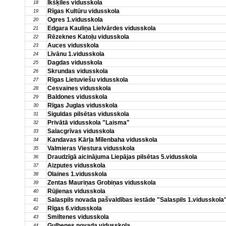
Ikšķiles vidusskola
18
Rīgas Kultūru vidusskola
19
Ogres 1.vidusskola
20
Edgara Kauliņa Lielvārdes vidusskola
21
Rēzeknes Katoļu vidusskola
22
Auces vidusskola
23
Līvānu 1.vidusskola
24
Dagdas vidusskola
25
Skrundas vidusskola
26
Rīgas Lietuviešu vidusskola
27
Cesvaines vidusskola
28
Baldones vidusskola
29
Rīgas Juglas vidusskola
30
Siguldas pilsētas vidusskola
31
Privātā vidusskola "Laisma"
32
Salacgrīvas vidusskola
33
Kandavas Kārļa Mīlenbaha vidusskola
34
Valmieras Viestura vidusskola
35
Draudzīgā aicinājuma Liepājas pilsētas 5.vidusskola
36
Aizputes vidusskola
37
Olaines 1.vidusskola
38
Zentas Mauriņas Grobiņas vidusskola
39
Rūjienas vidusskola
40
Salaspils novada pašvaldības iestāde "Salaspils 1.vidusskola
41
Rīgas 6.vidusskola
42
Smiltenes vidusskola
43
Gulbenes novada vidusskola
44