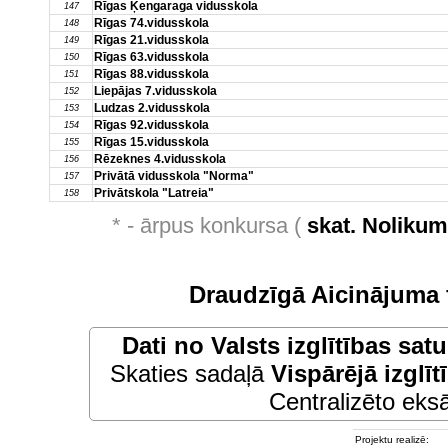
Rīgas Ķengaraga vidusskola
147
Rīgas 74.vidusskola
148
Rīgas 21.vidusskola
149
Rīgas 63.vidusskola
150
Rīgas 88.vidusskola
151
Liepājas 7.vidusskola
152
Ludzas 2.vidusskola
153
Rīgas 92.vidusskola
154
Rīgas 15.vidusskola
155
Rēzeknes 4.vidusskola
156
Privātā vidusskola "Norma"
157
Privātskola "Latreia"
158
* - ārpus konkursa (
skat. Noliku
Draudzīgā Aicinājuma 
Dati no
Valsts izglītības sat
Skaties sadaļā
Vispārējā izglīt
Centralizēto eksā
Projektu realizē: