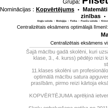
Pilsē
Grupa:
Nominācijas :
Kopvērtējums
Matemāti
•
zinības
•
Angļu valoda
Bioloģija
Fizika
Franču valoda
Kriev
•
•
•
•
Centralizētais eksāmens optimālajā līmenī
Ma
Centralizētais eksāmens vi
Šajā mācību gadā skolēni, kuri uzs
klase, 3., 4. kurss) pēdējo reizi
s
11.klases skolēni un profesionālo
optimālā mācību satura apguves 
prasībām, pirmo reizi kārtoja eks
KOPVĒRTĒJUMA aprēķinā ietverti