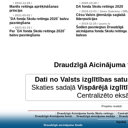
• 2024-12-28 /
• 2020-10-30 /
Manīts reitinga aprēķināšanas
DA fonda Skolu reitings 2020
princips
• 2019-12-01 / Jānis Gabrāns / DR
Cēsu Valsts ģimnāzija saglabā
• 2021-05-03 /
`DA fonda Skolu reitinga 2020` balvu
līderpozīcijas
pasniegšana
• 2019-11-25 / jauns.lv
Šodien pasniegtas Draudzīgā
• 2021-01-15 /
Par `DA fonda Skolu reitinga 2020`
aicinājuma fonda Skolu reitinga
balvu pasniegšanu
balvas
Draudzīgā Aicinājuma 
Dati no
Valsts izglītības sat
Skaties sadaļā
Vispārējā izglīt
Centralizēto eksā
Projektu realizē:
[
Draudzīgā Aicinājuma fonda Skolu reitings
] [
Central
[
Draudzīgā Aicinājuma fonds
] [
Draudzīgā aicinājuma medaļa
] [
Draudz
[
Atpakaļ
]
Draudzīgā aicinājuma fonds