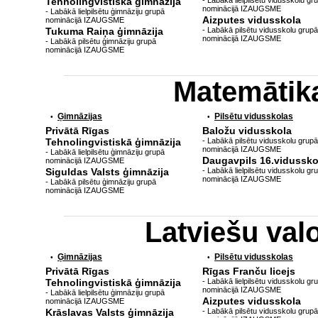
Tehnolingvistiskā ģimnāzija
- Labākā lielpilsētu vidusskolu gr
nominācijā IZAUGSME
- Labākā lielpilsētu ģimnāziju grupā
Aizputes vidusskola
nominācijā IZAUGSME
Tukuma Raiņa ģimnāzija
- Labākā pilsētu vidusskolu grupā
nominācijā IZAUGSME
- Labākā pilsētu ģimnāziju grupā
nominācijā IZAUGSME
Matemātik
Ģimnāzijas
Pilsētu vidusskolas
•
•
Privātā Rīgas
Baložu vidusskola
Tehnolingvistiskā ģimnāzija
- Labākā pilsētu vidusskolu grupā
nominācijā IZAUGSME
- Labākā lielpilsētu ģimnāziju grupā
Daugavpils 16.vidussko
nominācijā IZAUGSME
Siguldas Valsts ģimnāzija
- Labākā lielpilsētu vidusskolu gr
nominācijā IZAUGSME
- Labākā pilsētu ģimnāziju grupā
nominācijā IZAUGSME
Latviešu va
Ģimnāzijas
Pilsētu vidusskolas
•
•
Privātā Rīgas
Rīgas Franču licejs
Tehnolingvistiskā ģimnāzija
- Labākā lielpilsētu vidusskolu gr
nominācijā IZAUGSME
- Labākā lielpilsētu ģimnāziju grupā
Aizputes vidusskola
nominācijā IZAUGSME
Krāslavas Valsts ģimnāzija
- Labākā pilsētu vidusskolu grupā