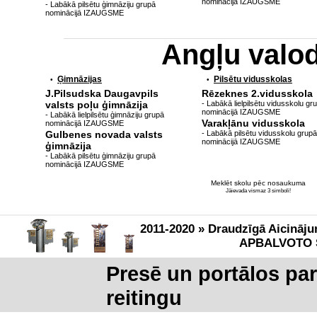
nominācijā IZAUGSME
- Labākā pilsētu ģimnāziju grupā
nominācijā IZAUGSME
Angļu valo
Ģimnāzijas
Pilsētu vidusskolas
•
•
J.Pilsudska Daugavpils
Rēzeknes 2.vidusskola
valsts poļu ģimnāzija
- Labākā lielpilsētu vidusskolu gr
nominācijā IZAUGSME
- Labākā lielpilsētu ģimnāziju grupā
Varakļānu vidusskola
nominācijā IZAUGSME
Gulbenes novada valsts
- Labākā pilsētu vidusskolu grupā
nominācijā IZAUGSME
ģimnāzija
- Labākā pilsētu ģimnāziju grupā
nominācijā IZAUGSME
Meklēt skolu pēc nosaukuma
Jāievada vismaz 3 simboli!
2011-2020 » Draudzīgā Aicināju
APBALVOTO 
Presē un portālos pa
reitingu