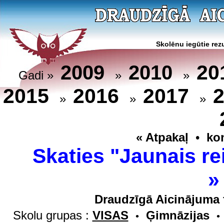
Skolēnu iegūtie rezu
20
2009
2010
Gadi »
»
»
2015
2016
2017
»
»
»
« Atpakaļ
•
ko
Skaties "Jaunais re
Draudzīgā Aicinājuma 
Skolu grupas :
VISAS
Ģimnāzijas
•
•