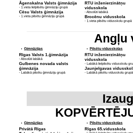
Āgenskalna Valsts ģimnāzija
RTU inženierzinātņu
- 1.vieta lielpilsētu ģimnāziju grupā
vidusskola
Cēsu Valsts ģimnāzija
- Absolūti labākā
- 1.vieta pilsētu ģimnāziju grupā
Brocēnu vidusskola
- 1.vieta pilsētu vidusskolu grupā
Angļu 
Ģimnāzijas
Pilsētu vidusskolas
•
•
Rīgas Valsts 1.ģimnāzija
RTU inženierzinātņu
- Absolūti labākā
vidusskola
Gulbenes novada valsts
- Labākā lielpilsētu vidusskolu gr
ģimnāzija
Jaunjelgavas vidusskol
- Labākā pilsētu ģimnāziju grupā
- Labākā pilsētu vidusskolu grupā
Izau
KOPVĒRTĒJ
Ģimnāzijas
Pilsētu vidusskolas
•
•
Privātā Rīgas
Rīgas 65.vidusskola