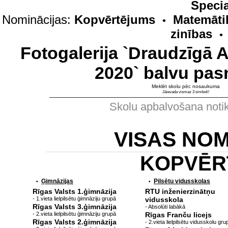
Specia
Nominācijas:
Kopvērtējums
Matemāti
•
zinības
•
Fotogalerija `Draudzīgā 
2020` balvu pas
Meklēt skolu pēc nosaukuma
Jāievada vismaz 3 simboli!
Skolu apbalvošana noti
VISAS NO
KOPVĒR
Ģimnāzijas
Pilsētu vidusskolas
•
•
Rīgas Valsts 1.ģimnāzija
RTU inženierzinātņu
- 1.vieta lielpilsētu ģimnāziju grupā
vidusskola
Rīgas Valsts 3.ģimnāzija
- Absolūti labākā
- 2.vieta lielpilsētu ģimnāziju grupā
Rīgas Franču licejs
Rīgas Valsts 2.ģimnāzija
- 2.vieta lielpilsētu vidusskolu gru