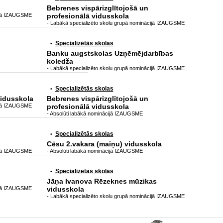
Bebrenes vispārizglītojošā un
ijā IZAUGSME
profesionālā vidusskola
- Labākā specializēto skolu grupā nominācijā IZAUGSME
Specializētās skolas
•
Banku augstskolas Uzņēmējdarbības
koledža
- Labākā specializēto skolu grupā nominācijā IZAUGSME
Specializētās skolas
•
idusskola
Bebrenes vispārizglītojošā un
ijā IZAUGSME
profesionālā vidusskola
- Absolūti labākā nominācijā IZAUGSME
Specializētās skolas
•
Cēsu 2.vakara (maiņu) vidusskola
ijā IZAUGSME
- Absolūti labākā nominācijā IZAUGSME
Specializētās skolas
•
Jāņa Ivanova Rēzeknes mūzikas
ijā IZAUGSME
vidusskola
- Labākā specializēto skolu grupā nominācijā IZAUGSME