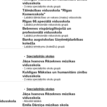
vidusskola
- 3.vieta specializēto skolu grupā
Tālmācības vidusskola "Rīgas
Komercskola"
- Labākā tālmācības un vakara (maiņu) vidusskola
Rīgas 66.speciālā vidusskola
- Labākā profesionālo vidusskolu grupā
Bebrenes vispārizglītojošā un
profesionālā vidusskola
- Labākā profesionālo vidusskolu grupā
Banku augstskolas Uzņēmējdarbības
koledža
- Labākā tehnikumu (koledžu) grupā
Specializētās skolas
•
Jāņa Ivanova Rēzeknes mūzikas
vidusskola
- 1.vieta specializēto skolu grupā
Kuldīgas Mākslas un humanitāro zinību
vidusskola
- 2.vieta specializēto skolu grupā
Specializētās skolas
•
Jāņa Ivanova Rēzeknes mūzikas
vidusskola
idusskola
- Absolūti labākā
Emīla Dārziņa mūzikas skola