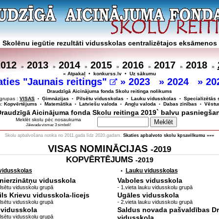
Skolēnu iegūtie rezultāti vidusskolas centralizētajos eksāmenos
2012
2013
2014
2015
2016
2017
2018
»
»
»
»
»
»
»
« Atpakaļ
•
konkurss.lv
•
Uz sākumu
aties "Jaunais reitings"
»
2023
»
2024
»
20
Draudzīgā Aicinājuma fonda Skolu reitinga nolikums
grupas :
VISAS
Ģimnāzijas
Pilsētu vidusskolas
Lauku vidusskolas
Specializētās 
•
•
•
•
s:
Kopvērtējums
Matemātika
Latviešu valoda
Angļu valoda
Dabas zinības
Vēstu
•
•
•
•
•
`Draudzīgā Aicinājuma fonda Skolu reitinga 2019` balvu pasniegša
Meklēt skolu pēc nosaukuma
Jāievada vismaz 3 simboli!
Skolu apbalvošana notika no 2011.gada līdz 2020.gadam.
Skaties apbalvoto skolu kpsavilkumu »»»
VISAS NOMINĀCIJAS
-2019
KOPVĒRTĒJUMS
-2019
 vidusskolas
Lauku vidusskolas
•
nierzinātņu vidusskola
Vaboles vidusskola
lpilsētu vidusskolu grupā
- 1.vieta lauku vidusskolu grupā
ls Krievu vidusskola-licejs
Ugāles vidusskola
lpilsētu vidusskolu grupā
- 2.vieta lauku vidusskolu grupā
.vidusskola
Saldus novada pašvaldības D
lpilsētu vidusskolu grupā
vidusskola