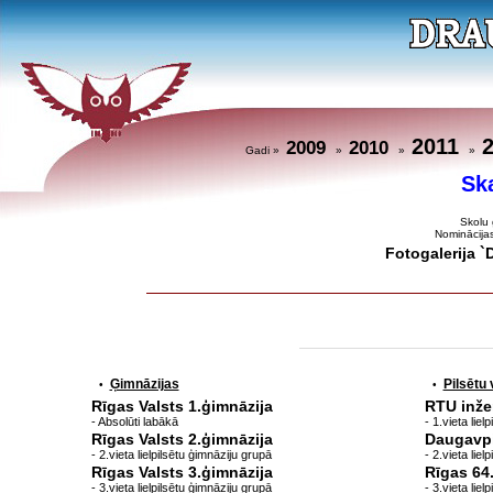
2011
2009
2010
Gadi »
»
»
»
Sk
Skolu 
Nominācija
Fotogalerija 
Ģimnāzijas
Pilsētu
•
•
Rīgas Valsts 1.ģimnāzija
RTU inže
- Absolūti labākā
- 1.vieta lie
Rīgas Valsts 2.ģimnāzija
Daugavpi
- 2.vieta lielpilsētu ģimnāziju grupā
- 2.vieta lie
Rīgas Valsts 3.ģimnāzija
Rīgas 64
- 3.vieta lielpilsētu ģimnāziju grupā
- 3.vieta lie