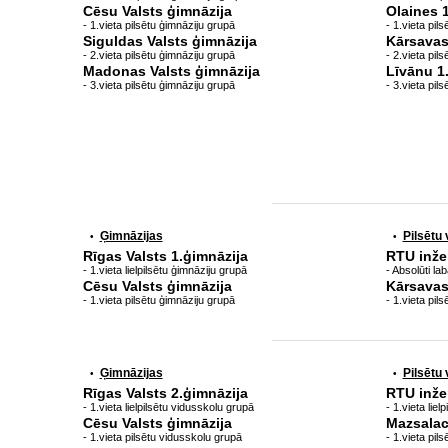
Cēsu Valsts ģimnāzija
Olaines 
- 1.vieta pilsētu ģimnāziju grupā
- 1.vieta pil
Siguldas Valsts ģimnāzija
Kārsavas
- 2.vieta pilsētu ģimnāziju grupā
- 2.vieta pil
Madonas Valsts ģimnāzija
Līvānu 1
- 3.vieta pilsētu ģimnāziju grupā
- 3.vieta pil
Ģimnāzijas
Pilsētu
•
•
Rīgas Valsts 1.ģimnāzija
RTU inže
- 1.vieta lielpilsētu ģimnāziju grupā
- Absolūti la
Cēsu Valsts ģimnāzija
Kārsavas
- 1.vieta pilsētu ģimnāziju grupā
- 1.vieta pil
Ģimnāzijas
Pilsētu
•
•
Rīgas Valsts 2.ģimnāzija
RTU inže
- 1.vieta lielpilsētu vidusskolu grupā
- 1.vieta lie
Cēsu Valsts ģimnāzija
Mazsalac
- 1.vieta pilsētu vidusskolu grupā
- 1.vieta pil