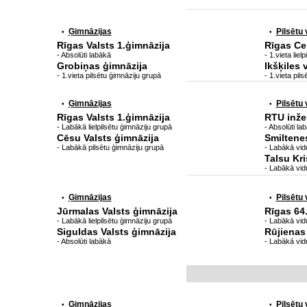
Ģimnāzijas
Pilsētu
•
•
Rīgas Valsts 1.ģimnāzija
Rīgas Ce
- Absolūti labākā
- 1.vieta lie
Grobiņas ģimnāzija
Ikšķiles 
- 1.vieta pilsētu ģimnāziju grupā
- 1.vieta pil
Ģimnāzijas
Pilsētu
•
•
Rīgas Valsts 1.ģimnāzija
RTU inže
- Labākā lielpilsētu ģimnāziju grupā
- Absolūti la
Cēsu Valsts ģimnāzija
Smiltene
- Labākā pilsētu ģimnāziju grupā
- Labākā vid
Talsu Kri
- Labākā vid
Ģimnāzijas
Pilsētu
•
•
Jūrmalas Valsts ģimnāzija
Rīgas 64
- Labākā lielpilsētu ģimnāziju grupā
- Labākā vidu
Siguldas Valsts ģimnāzija
Rūjienas
- Absolūti labākā
- Labākā vid
Ģimnāzijas
Pilsētu
•
•