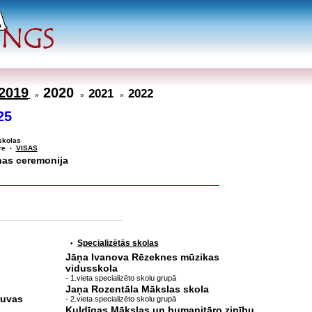
2019
2020
2021
2022
»
»
»
25
skolas
re
VISAS
•
nas ceremonija
Specializētās skolas
•
Jāņa Ivanova Rēzeknes mūzikas
vidusskola
- 1.vieta specializēto skolu grupā
Jaņa Rozentāla Mākslas skola
ruvas
- 2.vieta specializēto skolu grupā
Kuldīgas Mākslas un humanitāro zinību