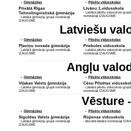
Ģimnāzijas
Pilsētu vidusskolas
•
•
Privātā Rīgas
Līvānu 1.vidusskola
Tehnolingvistiskā ģimnāzija
- Labākā pilsētu vidusskolu grupā
nominācijā IZAUGSME
- Labākā ģimnāziju grupā nominācijā
IZAUGSME
Latviešu va
Ģimnāzijas
Pilsētu vidusskolas
•
•
Pļaviņu novada ģimnāzija
Priekules vidusskola
- Labākā ģimnāziju grupā nominācijā
- Labākā pilsētu vidusskolu grupā
IZAUGSME
nominācijā IZAUGSME
Angļu valo
Ģimnāzijas
Pilsētu vidusskolas
•
•
Viļakas Valsts ģimnāzija
Cēsu Pilsētas vidussko
- Labākā ģimnāziju grupā nominācijā
- Labākā pilsētu vidusskolu grupā
IZAUGSME
nominācijā IZAUGSME
Vēsture
Ģimnāzijas
Pilsētu vidusskolas
•
•
Siguldas Valsts ģimnāzija
Rūjienas vidusskola
- Labākā ģimnāziju grupā nominācijā
- Absolūti labākā nominācijā IZ
IZAUGSME