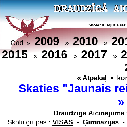
Skolēnu iegūtie rezu
20
2009
2010
Gadi »
»
»
2015
2016
2017
»
»
»
« Atpakaļ
•
ko
Skaties "Jaunais re
Draudzīgā Aicinājuma 
Skolu grupas :
VISAS
Ģimnāzijas
•
•