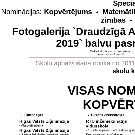
Specia
Nominācijas:
Kopvērtējums
Matemāti
•
zinības
•
Fotogalerija `Draudzīgā 
2019` balvu pas
Meklēt skolu pēc nosaukuma
Jāievada vismaz 3 simboli!
Skolu apbalvošana notika no 201
skolu 
VISAS NO
KOPVĒR
Ģimnāzijas
Pilsētu vidusskolas
•
•
Rīgas Valsts 1.ģimnāzija
RTU inženierzinātņu
- Absolūti labākā
vidusskola
Rīgas Valsts 2.ģimnāzija
- 1.vieta lielpilsētu vidusskolu gru
- 2.vieta lielpilsētu ģimnāziju grupā