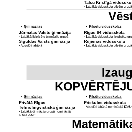
Talsu Kristīgā vidussko
- Labākā vidusskola pilsētu grupā
Vēs
Ģimnāzijas
Pilsētu vidusskolas
•
•
Jūrmalas Valsts ģimnāzija
Rīgas 64.vidusskola
- Labākā lielpilsētu ģimnāziju grupā
- Labākā vidusskola lielpilsētu gr
Siguldas Valsts ģimnāzija
Rūjienas vidusskola
- Absolūti labākā
- Labākā vidusskola pilsētu grupā
Izau
KOPVĒRTĒJ
Ģimnāzijas
Pilsētu vidusskolas
•
•
Privātā Rīgas
Priekules vidusskola
Tehnolingvistiskā ģimnāzija
- Absolūti labākā nominācijā IZ
- Labākā ģimnāziju grupā nominācijā
IZAUGSME
Matemātik