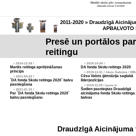
Meklēt skolu pēc nosaukuma
Jāievada vismaz 3 simboli!
2011-2020 » Draudzīgā Aicināju
APBALVOTO 
Presē un portālos pa
reitingu
• 2024-12-28 /
• 2020-10-30 /
Manīts reitinga aprēķināšanas
DA fonda Skolu reitings 2020
princips
• 2019-12-01 / Jānis Gabrāns / DR
Cēsu Valsts ģimnāzija saglabā
• 2021-05-03 /
`DA fonda Skolu reitinga 2020` balvu
līderpozīcijas
pasniegšana
• 2019-11-25 / jauns.lv
Šodien pasniegtas Draudzīgā
• 2021-01-15 /
Par `DA fonda Skolu reitinga 2020`
aicinājuma fonda Skolu reitinga
balvu pasniegšanu
balvas
Draudzīgā Aicinājuma 