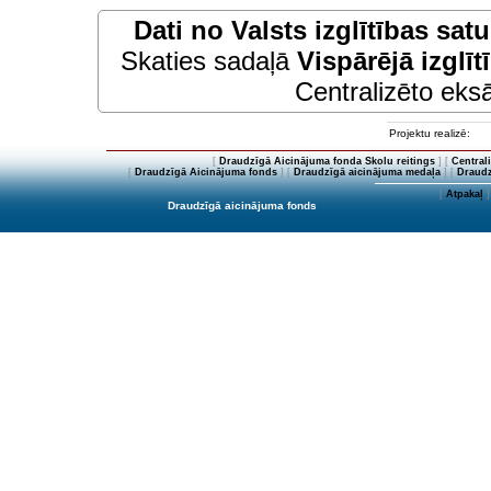
Dati no
Valsts izglītības sat
Skaties sadaļā
Vispārējā izglīt
Centralizēto eksā
Projektu realizē:
[
Draudzīgā Aicinājuma fonda Skolu reitings
] [
Central
[
Draudzīgā Aicinājuma fonds
] [
Draudzīgā aicinājuma medaļa
] [
Draudz
[
Atpakaļ
]
Draudzīgā aicinājuma fonds