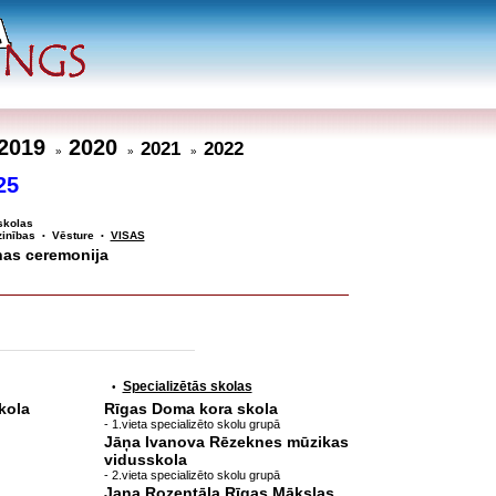
2019
2020
2021
2022
»
»
»
25
skolas
inības
Vēsture
VISAS
•
•
nas ceremonija
Specializētās skolas
•
kola
Rīgas Doma kora skola
- 1.vieta specializēto skolu grupā
Jāņa Ivanova Rēzeknes mūzikas
vidusskola
- 2.vieta specializēto skolu grupā
Jaņa Rozentāla Rīgas Mākslas