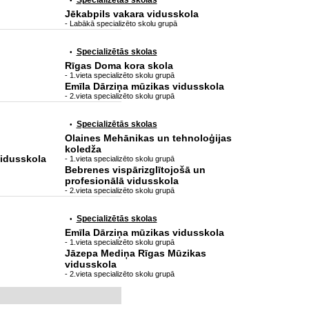
Specializētās skolas
•
Jēkabpils vakara vidusskola
- Labākā specializēto skolu grupā
Specializētās skolas
•
Rīgas Doma kora skola
- 1.vieta specializēto skolu grupā
Emīla Dārziņa mūzikas vidusskola
- 2.vieta specializēto skolu grupā
Specializētās skolas
•
Olaines Mehānikas un tehnoloģijas
koledža
idusskola
- 1.vieta specializēto skolu grupā
Bebrenes vispārizglītojošā un
profesionālā vidusskola
- 2.vieta specializēto skolu grupā
Specializētās skolas
•
Emīla Dārziņa mūzikas vidusskola
- 1.vieta specializēto skolu grupā
Jāzepa Mediņa Rīgas Mūzikas
vidusskola
- 2.vieta specializēto skolu grupā