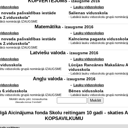
KOPVĒRTĒJUMS
- izaugsme 2016
 vidusskolas
Lauku vidusskolas
•
s novada pašvaldības iestāde
Salienas vidusskola
ls 2.vidusskola"
- Labākā lauku vidusskolu grupā nomināc
labākā nominācijā IZAUGSME
Matemātika
- izaugsme 2016
 vidusskolas
Lauku vidusskolas
•
s novada pašvaldības iestāde
Kalnciema pagasta vidusskol
ls 2.vidusskola"
- Labākā lauku vidusskolu grupā nomināc
labākā nominācijā IZAUGSME
Latviešu valoda
- izaugsme 2016
 vidusskolas
Lauku vidusskolas
•
.vidusskola
Lūcijas Rancānes Makašānu 
lsētu vidusskolu grupā nominācijā IZAUGSME
vidusskola
- Labākā lauku vidusskolu grupā nomināc
Angļu valoda
- izaugsme 2016
 vidusskolas
Lauku vidusskolas
•
 6.vidusskola
Bēnes vidusskola
lsētu vidusskolu grupā nominācijā IZAUGSME
- Labākā lauku vidusskolu grupā nomināc
Meklēt skolu pēc nosaukuma
Jāievada vismaz 3 simboli!
zīgā Aicinājuma fonda Skolu reitingam 10 gadi - skati
KOPSAVILKUMU