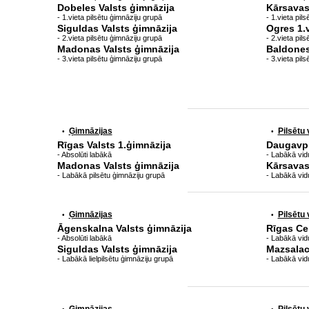
Dobeles Valsts ģimnāzija
Kārsavas
- 1.vieta pilsētu ģimnāziju grupā
- 1.vieta pil
Siguldas Valsts ģimnāzija
Ogres 1.
- 2.vieta pilsētu ģimnāziju grupā
- 2.vieta pil
Madonas Valsts ģimnāzija
Baldones
- 3.vieta pilsētu ģimnāziju grupā
- 3.vieta pil
Ģimnāzijas
Pilsētu
•
•
Rīgas Valsts 1.ģimnāzija
Daugavpi
- Absolūti labākā
- Labākā vidu
Madonas Valsts ģimnāzija
Kārsavas
- Labākā pilsētu ģimnāziju grupā
- Labākā vid
Ģimnāzijas
Pilsētu
•
•
Āgenskalna Valsts ģimnāzija
Rīgas Ce
- Absolūti labākā
- Labākā vidu
Siguldas Valsts ģimnāzija
Mazsalac
- Labākā lielpilsētu ģimnāziju grupā
- Labākā vid