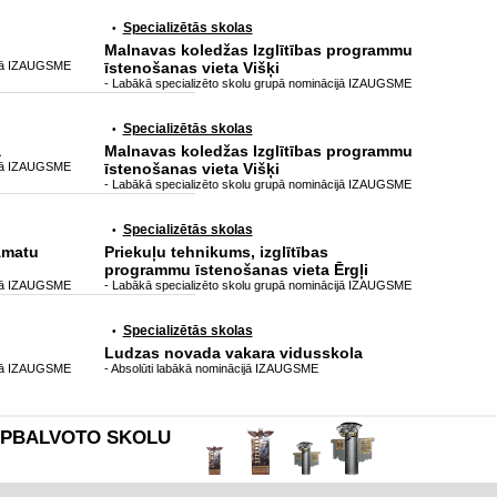
Specializētās skolas
•
Malnavas koledžas Izglītības programmu
ijā IZAUGSME
īstenošanas vieta Višķi
- Labākā specializēto skolu grupā nominācijā IZAUGSME
Specializētās skolas
•
a
Malnavas koledžas Izglītības programmu
ijā IZAUGSME
īstenošanas vieta Višķi
- Labākā specializēto skolu grupā nominācijā IZAUGSME
Specializētās skolas
•
Amatu
Priekuļu tehnikums, izglītības
programmu īstenošanas vieta Ērgļi
ijā IZAUGSME
- Labākā specializēto skolu grupā nominācijā IZAUGSME
Specializētās skolas
•
Ludzas novada vakara vidusskola
ijā IZAUGSME
- Absolūti labākā nominācijā IZAUGSME
es APBALVOTO SKOLU