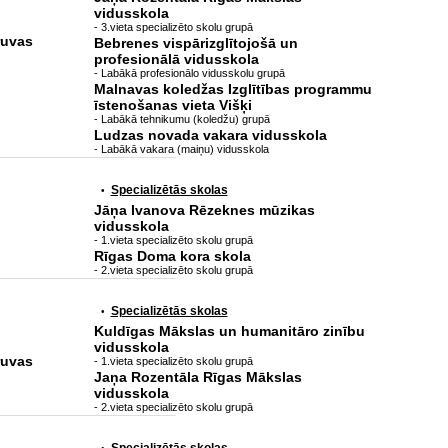
vidusskola
- 3.vieta specializēto skolu grupā
ruvas
Bebrenes vispārizglītojošā un
profesionālā vidusskola
- Labākā profesionālo vidusskolu grupā
Malnavas koledžas Izglītības programmu
īstenošanas vieta Višķi
- Labākā tehnikumu (koledžu) grupā
Ludzas novada vakara vidusskola
- Labākā vakara (maiņu) vidusskola
Specializētās skolas
•
Jāņa Ivanova Rēzeknes mūzikas
vidusskola
- 1.vieta specializēto skolu grupā
Rīgas Doma kora skola
- 2.vieta specializēto skolu grupā
Specializētās skolas
•
Kuldīgas Mākslas un humanitāro zinību
vidusskola
ruvas
- 1.vieta specializēto skolu grupā
Jaņa Rozentāla Rīgas Mākslas
vidusskola
- 2.vieta specializēto skolu grupā