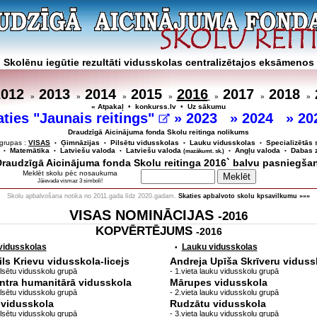
Skolēnu iegūtie rezultāti vidusskolas centralizētajos eksāmenos
2012
2013
2014
2015
2016
2017
2018
»
»
»
»
»
»
»
« Atpakaļ
•
konkurss.lv
•
Uz sākumu
aties "Jaunais reitings"
»
2023
»
2024
»
20
Draudzīgā Aicinājuma fonda Skolu reitinga nolikums
grupas :
VISAS
Ģimnāzijas
Pilsētu vidusskolas
Lauku vidusskolas
Specializētās 
•
•
•
•
Matemātika
Latviešu valoda
Latviešu valoda
Angļu valoda
Dabas z
•
•
•
(mazākumt. sk.)
•
•
`Draudzīgā Aicinājuma fonda Skolu reitinga 2016` balvu pasniegša
Meklēt skolu pēc nosaukuma
Jāievada vismaz 3 simboli!
Skolu apbalvošana notika no 2011.gada līdz 2020.gadam.
Skaties apbalvoto skolu kpsavilkumu »»»
VISAS NOMINĀCIJAS
-2016
KOPVĒRTĒJUMS
-2016
 vidusskolas
Lauku vidusskolas
•
ls Krievu vidusskola-licejs
Andreja Upīša Skrīveru viduss
lpilsētu vidusskolu grupā
- 1.vieta lauku vidusskolu grupā
ntra humanitārā vidusskola
Mārupes vidusskola
lpilsētu vidusskolu grupā
- 2.vieta lauku vidusskolu grupā
.vidusskola
Rudzātu vidusskola
lpilsētu vidusskolu grupā
- 3.vieta lauku vidusskolu grupā