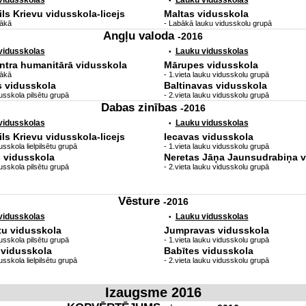
 vidusskolas
Lauku vidusskolas
•
ls Krievu vidusskola-licejs
Maltas vidusskola
bākā
- Labākā lauku vidusskolu grupā
Angļu valoda
-2016
 vidusskolas
Lauku vidusskolas
•
ntra humanitārā vidusskola
Mārupes vidusskola
bākā
- 1.vieta lauku vidusskolu grupā
 vidusskola
Baltinavas vidusskola
usskola pilsētu grupā
- 2.vieta lauku vidusskolu grupā
Dabas zinības
-2016
 vidusskolas
Lauku vidusskolas
•
ls Krievu vidusskola-licejs
Iecavas vidusskola
sskola lielpilsētu grupā
- 1.vieta lauku vidusskolu grupā
s vidusskola
Neretas Jāņa Jaunsudrabiņa v
usskola pilsētu grupā
- 2.vieta lauku vidusskolu grupā
Vēsture
-2016
 vidusskolas
Lauku vidusskolas
•
tu vidusskola
Jumpravas vidusskola
usskola pilsētu grupā
- 1.vieta lauku vidusskolu grupā
.vidusskola
Babītes vidusskola
sskola lielpilsētu grupā
- 2.vieta lauku vidusskolu grupā
Izaugsme 2016