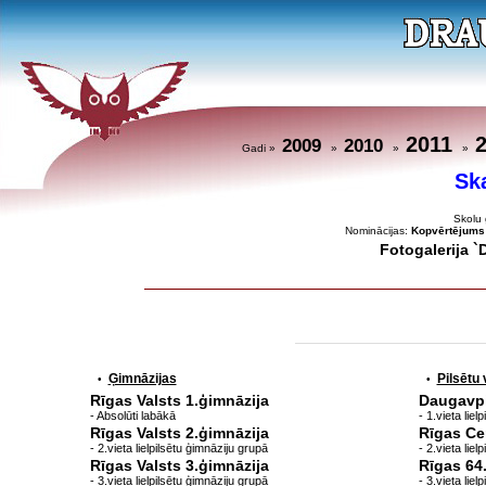
2011
2009
2010
Gadi »
»
»
»
Sk
Skolu 
Nominācijas:
Kopvērtējums
Fotogalerija 
Ģimnāzijas
Pilsētu
•
•
Rīgas Valsts 1.ģimnāzija
Daugavpi
- Absolūti labākā
- 1.vieta lie
Rīgas Valsts 2.ģimnāzija
Rīgas Ce
- 2.vieta lielpilsētu ģimnāziju grupā
- 2.vieta lie
Rīgas Valsts 3.ģimnāzija
Rīgas 64
- 3.vieta lielpilsētu ģimnāziju grupā
- 3.vieta lie