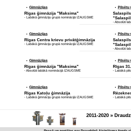
Ģimnāzijas
Pilsētu
•
•
Rīgas ģimnāzija "Maksima"
Salaspil
- Labākā ģimnāziju grupā nominācijā IZAUGSME
"Salaspi
- Absolūti 
Ģimnāzijas
Pilsētu
•
•
Rīgas Centra krievu privātģimnāzija
Salaspil
- Labākā ģimnāciju grupā nominācijā IZAUGSME
"Salaspi
- Absolūti 
Ģimnāzijas
Pilsētu
•
•
Rīgas ģimnāzija "Maksima"
Rīgas 31
- Absolūti labākā nominācijā IZAUGSME
- Labākā pi
Ģimnāzijas
Pilsētu
•
•
Rīgas Katoļu ģimnāzija
Rēzeknes
- Labākā ģimnāciju grupā nominācijā IZAUGSME
- Labākā pi
2011-2020 » Draud