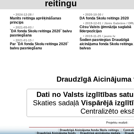
reitingu
• 2024-12-28 /
• 2020-10-30 /
Manīts reitinga aprēķināšanas
DA fonda Skolu reitings 2020
princips
• 2019-12-01 / Jānis Gabrāns / DR
Cēsu Valsts ģimnāzija saglabā
• 2021-05-03 /
`DA fonda Skolu reitinga 2020` balvu
līderpozīcijas
pasniegšana
• 2019-11-25 / jauns.lv
Šodien pasniegtas Draudzīgā
• 2021-01-15 /
Par `DA fonda Skolu reitinga 2020`
aicinājuma fonda Skolu reitinga
balvu pasniegšanu
balvas
Draudzīgā Aicinājuma 
Dati no
Valsts izglītības sat
Skaties sadaļā
Vispārējā izglīt
Centralizēto eksā
Projektu realizē:
[
Draudzīgā Aicinājuma fonda Skolu reitings
] [
Central
[
Draudzīgā Aicinājuma fonds
] [
Draudzīgā aicinājuma medaļa
] [
Draudz