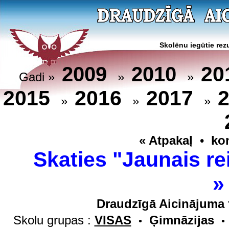
Skolēnu iegūtie rezu
20
2009
2010
Gadi »
»
»
2015
2016
2017
»
»
»
« Atpakaļ
•
ko
Skaties "Jaunais re
Draudzīgā Aicinājuma 
Skolu grupas :
VISAS
Ģimnāzijas
•
•