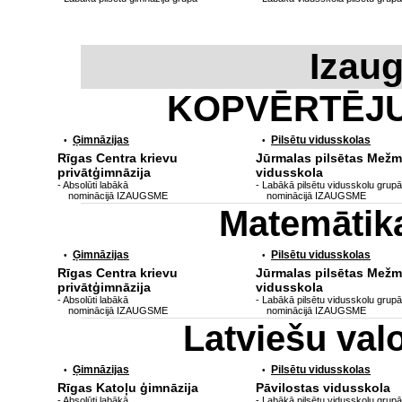
Izau
KOPVĒRTĒJ
Ģimnāzijas
Pilsētu vidusskolas
•
•
Rīgas Centra krievu
Jūrmalas pilsētas Mežm
privātģimnāzija
vidusskola
- Absolūti labākā
- Labākā pilsētu vidusskolu grupā
nominācijā IZAUGSME
nominācijā IZAUGSME
Matemātik
Ģimnāzijas
Pilsētu vidusskolas
•
•
Rīgas Centra krievu
Jūrmalas pilsētas Mežm
privātģimnāzija
vidusskola
- Absolūti labākā
- Labākā pilsētu vidusskolu grupā
nominācijā IZAUGSME
nominācijā IZAUGSME
Latviešu va
Ģimnāzijas
Pilsētu vidusskolas
•
•
Rīgas Katoļu ģimnāzija
Pāvilostas vidusskola
- Absolūti labākā
- Labākā pilsētu vidusskolu grupā