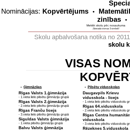
Specia
Nominācijas:
Kopvērtējums
Matemāti
•
zinības
•
Meklēt skolu pēc nosaukuma
Jāievada vismaz 3 simboli!
Skolu apbalvošana notika no 201
skolu 
VISAS NO
KOPVĒR
Ģimnāzijas
Pilsētu vidusskolas
•
•
Rīgas Valsts 1.ģimnāzija
Daugavpils Krievu
- 1.vieta lielo pilsētu ģimnāziju grupā
vidusskola - licejs
Rīgas Valsts 2.ģimnāzija
- 1.vieta lielo pilsētu vidusskolu g
- 2.vieta lielo pilsētu ģimnāziju grupā
Rīgas 64.vidusskola
Rīgas Franču licejs
- 2.vieta lielo pilsētu vidusskolu g
- 3.vieta lielo pilsētu ģimnāziju grupā
Rīgas Centra humanitār
Siguldas Valsts ģimnāzija
vidusskola
- 1.vieta pilsētu ģimnāziju grupā
- 3.vieta lielo pilsētu vidusskolu g
Balvu Valsts ģimnāzija
Rēzeknes 5.vidusskola