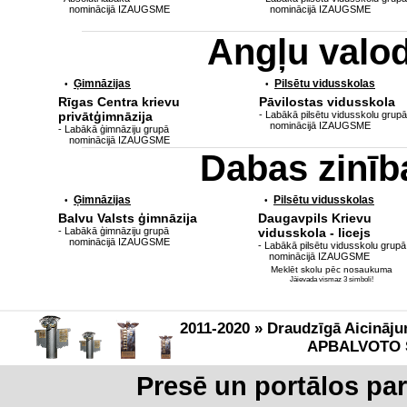
nominācijā IZAUGSME
nominācijā IZAUGSME
Angļu valo
Ģimnāzijas
Pilsētu vidusskolas
•
•
Rīgas Centra krievu
Pāvilostas vidusskola
privātģimnāzija
- Labākā pilsētu vidusskolu grupā
nominācijā IZAUGSME
- Labākā ģimnāziju grupā
nominācijā IZAUGSME
Dabas zinī
Ģimnāzijas
Pilsētu vidusskolas
•
•
Balvu Valsts ģimnāzija
Daugavpils Krievu
- Labākā ģimnāziju grupā
vidusskola - licejs
nominācijā IZAUGSME
- Labākā pilsētu vidusskolu grupā
nominācijā IZAUGSME
Meklēt skolu pēc nosaukuma
Jāievada vismaz 3 simboli!
2011-2020 » Draudzīgā Aicināju
APBALVOTO 
Presē un portālos pa