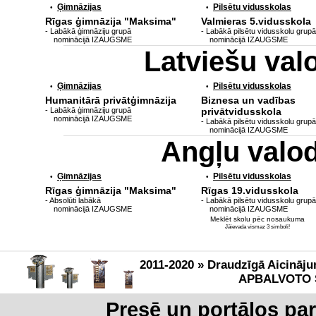
Ģimnāzijas
Pilsētu vidusskolas
•
•
Rīgas ģimnāzija "Maksima"
Valmieras 5.vidusskola
- Labākā ģimnāziju grupā
- Labākā pilsētu vidusskolu grupā
nominācijā IZAUGSME
nominācijā IZAUGSME
Latviešu va
Ģimnāzijas
Pilsētu vidusskolas
•
•
Humanitārā privātģimnāzija
Biznesa un vadības
- Labākā ģimnāziju grupā
privātvidusskola
nominācijā IZAUGSME
- Labākā pilsētu vidusskolu grupā
nominācijā IZAUGSME
Angļu valo
Ģimnāzijas
Pilsētu vidusskolas
•
•
Rīgas ģimnāzija "Maksima"
Rīgas 19.vidusskola
- Absolūti labākā
- Labākā pilsētu vidusskolu grupā
nominācijā IZAUGSME
nominācijā IZAUGSME
Meklēt skolu pēc nosaukuma
Jāievada vismaz 3 simboli!
2011-2020 » Draudzīgā Aicināju
APBALVOTO 
Presē un portālos pa