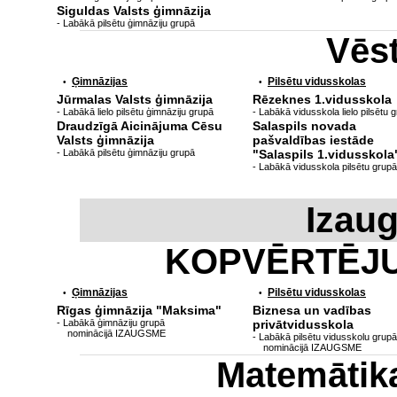
Siguldas Valsts ģimnāzija
- Labākā pilsētu ģimnāziju grupā
Vēs
Ģimnāzijas
Pilsētu vidusskolas
•
•
Jūrmalas Valsts ģimnāzija
Rēzeknes 1.vidusskola
- Labākā lielo pilsētu ģimnāziju grupā
- Labākā vidusskola lielo pilsētu 
Draudzīgā Aicinājuma Cēsu
Salaspils novada
Valsts ģimnāzija
pašvaldības iestāde
- Labākā pilsētu ģimnāziju grupā
"Salaspils 1.vidusskola
- Labākā vidusskola pilsētu grupā
Izau
KOPVĒRTĒJ
Ģimnāzijas
Pilsētu vidusskolas
•
•
Rīgas ģimnāzija "Maksima"
Biznesa un vadības
- Labākā ģimnāziju grupā
privātvidusskola
nominācijā IZAUGSME
- Labākā pilsētu vidusskolu grupā
nominācijā IZAUGSME
Matemātik