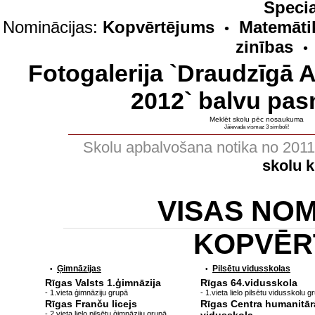
Specia
Nominācijas:
Kopvērtējums
Matemāti
•
zinības
•
Fotogalerija `Draudzīgā 
2012` balvu pas
Meklēt skolu pēc nosaukuma
Jāievada vismaz 3 simboli!
Skolu apbalvošana notika no 201
skolu 
VISAS NO
KOPVĒR
Ģimnāzijas
Pilsētu vidusskolas
•
•
Rīgas Valsts 1.ģimnāzija
Rīgas 64.vidusskola
- 1.vieta ģimnāziju grupā
- 1.vieta lielo pilsētu vidusskolu g
Rīgas Franču licejs
Rīgas Centra humanitār
- 2.vieta lielo pilsētu ģimnāziju grupā