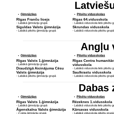
Latvieš
Ģimnāzijas
Pilsētu vidusskolas
•
•
Rīgas Franču licejs
Rīgas 64.vidusskola
- Labākā ģimnāziju grupā
- Labākā vidusskola lielo pilsētu 
Siguldas Valsts ģimnāzija
Skrundas vidusskola
- Labākā pilsētu ģimnāziju grupā
- Labākā vidusskola pilsētu grupā
Angļu 
Ģimnāzijas
Pilsētu vidusskolas
•
•
Rīgas Valsts 1.ģimnāzija
Rīgas Centra humanitār
- Labākā ģimnāziju grupā
vidusskola
Draudzīgā Aicinājuma Cēsu
- Labākā vidusskola lielo pilsētu 
Valsts ģimnāzija
Saulkrastu vidusskola
- Labākā pilsētu ģimnāziju grupā
- Labākā vidusskola pilsētu grupā
Dabas 
Ģimnāzijas
Pilsētu vidusskolas
•
•
Rīgas Valsts 1.ģimnāzija
Rēzeknes 1.vidusskola
- Labākā ģimnāziju grupā
- Labākā vidusskola lielo pilsētu 
Āgenskalna Valsts ģimnāzija
Kārsavas vidusskola
- 2.vieta ģimnāziju grupā
- Labākā vidusskola pilsētu grupā