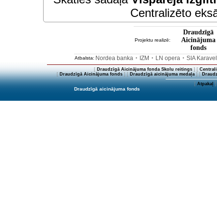
Centralizēto eksā
Draudzīgā
Aicinājuma
Projektu realizē:
fonds
Nordea banka
IZM
LN opera
SIA Karave
Atbalsta:
•
•
•
[
Draudzīgā Aicinājuma fonda Skolu reitings
] [
Central
[
Draudzīgā Aicinājuma fonds
] [
Draudzīgā aicinājuma medaļa
] [
Draudz
[
Atpakaļ
]
Draudzīgā aicinājuma fonds