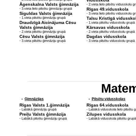
vidusskola
Āgenskalna Valsts ģimnāzija
- 2.vieta lielo pilsētu vidusskolu g
- 3.vieta lielo pilsētu ģimnāziju grupā
Rīgas 49.vidusskola
Siguldas Valsts ģimnāzija
- 3.vieta lielo pilsētu vidusskolu g
- 1.vieta pilsētu ģimnāziju grupā
Talsu Kristīgā vidussko
Draudzīgā Aicinājuma Cēsu
- 1.vieta pilsētu vidusskolu grupā
Valsts ģimnāzija
Kārsavas vidusskola
- 2.vieta pilsētu ģimnāziju grupā
- 2.vieta pilsētu vidusskolu grupā
Cēsu Valsts ģimnāzija
Dagdas vidusskola
- 3.vieta pilsētu ģimnāziju grupā
- 3.vieta pilsētu vidusskolu grupā
Matem
Ģimnāzijas
Pilsētu vidusskolas
•
•
Rīgas Valsts 1.ģimnāzija
Rīgas 64.vidusskola
- Labākā ģimnāziju grupā
- Labākā vidusskola lielo pilsētu 
Preiļu Valsts ģimnāzija
Zilupes vidusskola
- Labākā pilsētu ģimnāziju grupā
- Labākā vidusskola pilsētu grupā