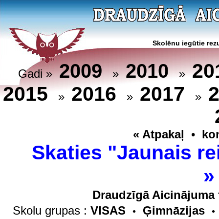
Skolēnu iegūtie rezu
20
2009
2010
Gadi »
»
»
2015
2016
2017
»
»
»
« Atpakaļ
•
ko
Skaties "Jaunais re
Draudzīgā Aicinājuma 
Skolu grupas :
VISAS
Ģimnāzijas
•
•