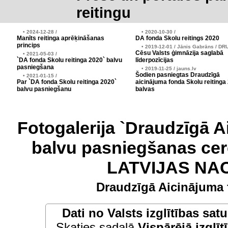
reitingu
• 2024-12-28 /
• 2020-10-30 /
Manīts reitinga aprēķināšanas
DA fonda Skolu reitings 2020
princips
• 2019-12-01 / Jānis Gabrāns / DR
Cēsu Valsts ģimnāzija saglabā
• 2021-05-03 /
`DA fonda Skolu reitinga 2020` balvu
līderpozīcijas
pasniegšana
• 2019-11-25 / jauns.lv
Šodien pasniegtas Draudzīgā
• 2021-01-15 /
Par `DA fonda Skolu reitinga 2020`
aicinājuma fonda Skolu reitinga
balvu pasniegšanu
balvas
Fotogalerija `Draudzīgā A
balvu pasniegšanas cer
LATVIJAS NA
Draudzīgā Aicinājuma 
Dati no
Valsts izglītības sat
Skaties sadaļā
Vispārējā izglīt